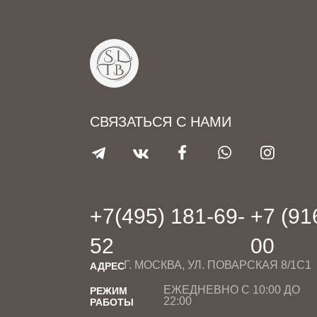
СВЯЗАТЬСЯ С НАМИ
+7(495) 181-69-
+7 (91
52
00
Г. МОСКВА, УЛ. ПОВАРСКАЯ 8/1С1
АДРЕС
ЕЖЕДНЕВНО С 10:00 ДО
РЕЖИМ