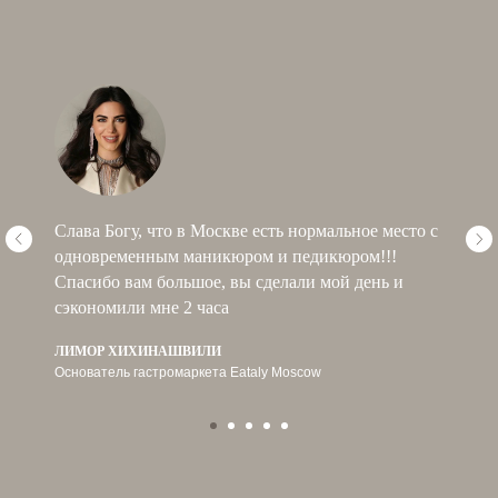
Прекрасный салон! Уютно и душевно. Но самое
главное , что можно успеть привести себя в
порядок с ног до головы в очень короткое время!
Как-то раз мне сделали укладку, макияж, маникюр
и педикюр за 2,5 часа!!! Восторг и любовь !
Спасибо, что вы есть дорогие SLTB!
АННА ПОЖИДАЕВА
Бизнесвумен