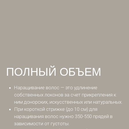
ПОЛНЫЙ ОБЪЕМ
Наращивание волос — это удлинение
собственных локонов за счет прикрепления к
ним донорских, искусственных или натуральных.
При короткой стрижке (до 10 см) для
наращивания волос нужно 350-550 прядей в
зависимости от густоты.
При средней длине (около 25 см) для
наращивания волос нужно 270-350 прядей, в
зависимости от густоты.
При собственной длине в 45-50 см для
наращивания нужно 180-250 прядей, в
зависимости от густоты.
Короткие прически всегда требуют больше
грамм волос, чем длинные. Потому, что очень
важно перекрыть «шапку», чтобы добиться
максимально натурального эффекта. Исходя из
этого волос требуется больше.