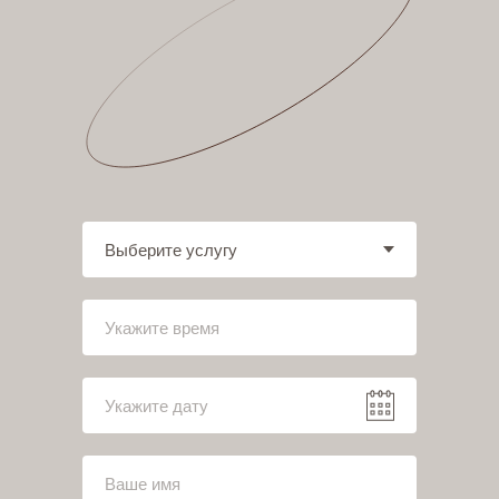
Специалисты с
SLTB
..
SLT
большим
стажем!