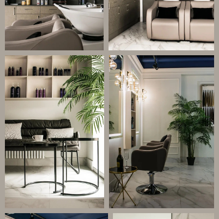
СВЯЗАТЬСЯ С НАМИ
+7(495) 181-
+7 (916) 956-82-
69-52
00
Г. МОСКВА, УЛ. ПОВАРСКАЯ
АДРЕС
8/1С1
ЕЖЕДНЕВНО С 10:00 ДО
РЕЖИМ РАБОТЫ
22:00