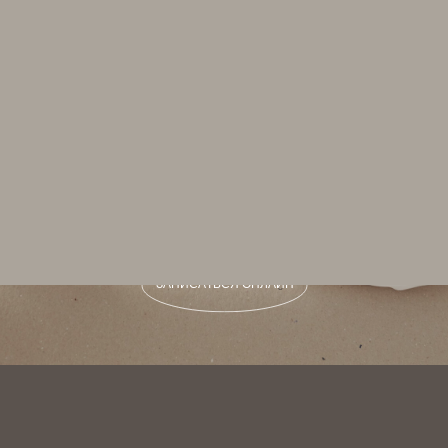
СКИДКА 10% ПРИ ПЕРВОМ
ПОСЕЩЕНИИ НА ЛЮБУЮ УСЛУГУ
ПРИ ЗАПИСИ ОНЛАЙН
З
А
П
И
С
А
Т
Ь
С
Я
О
Н
Л
А
Й
Н
З
А
П
И
С
А
Т
Ь
С
Я
О
Н
Л
А
Й
Н