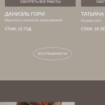
В
С
Е
С
П
Е
Ц
И
А
Л
И
С
Т
Ы
В
С
Е
С
П
Е
Ц
И
А
Л
И
С
Т
Ы