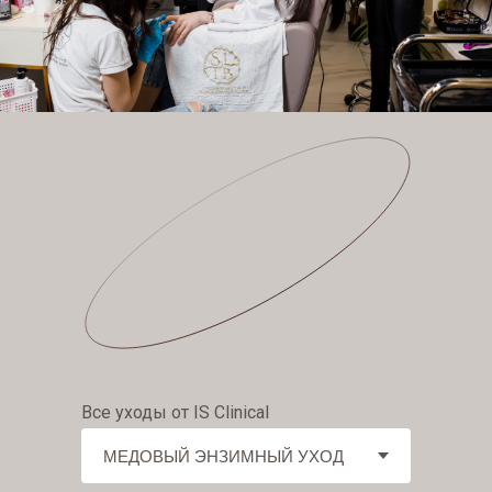
Специалисты с
SLTB
..
SLT
большим
стажем!
Все уходы от IS Clinical