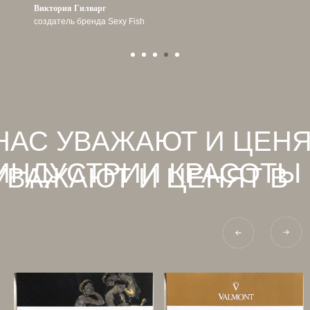
Виктория Гилварг
создатель бренда Sexy Fish
НАС УВАЖАЮТ И ЦЕНЯ
ИНДУСТРИИ КРАСОТЫ
УВАЖАЮТ И ЦЕНЯТ В