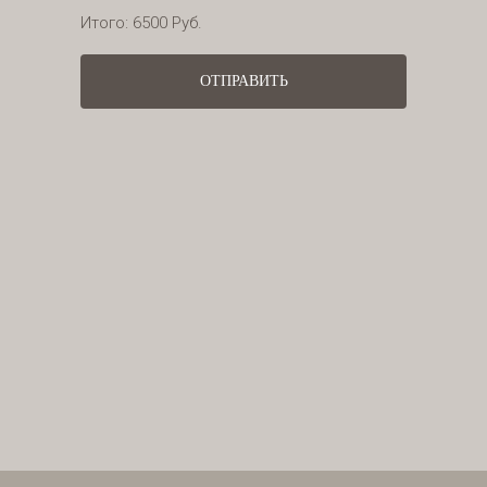
Итого:
6500
Руб.
ОТПРАВИТЬ
СМОТРЕТЬ ВСЕ РАБОТЫ
СМОТРЕТЬ ВСЕ РАБОТЫ
ДАНИЭЛЬ ГОРИ
ТАТЬЯНА БЕРДИНА
Мужское и женское окрашивание
Косметолог
СТАЖ: 21 ГОД
СТАЖ: 16 ЛЕТ