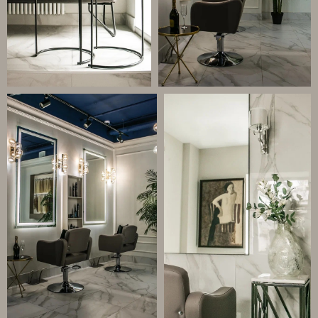
+7(495) 181-
+7 (916) 956-82-
69-52
00
Г. МОСКВА, УЛ. ПОВАРСКАЯ
АДРЕС
8/1С1
ЕЖЕДНЕВНО С 10:00 ДО
РЕЖИМ РАБОТЫ
22:00