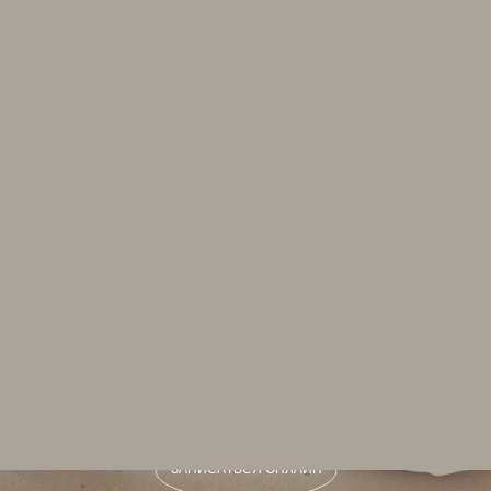
СКИДКА 10% ПРИ ПЕРВОМ
ПОСЕЩЕНИИ НА ЛЮБУЮ УСЛУГУ
ПРИ ЗАПИСИ ОНЛАЙН
З
А
П
И
С
А
Т
Ь
С
Я
О
Н
Л
А
Й
Н
З
А
П
И
С
А
Т
Ь
С
Я
О
Н
Л
А
Й
Н