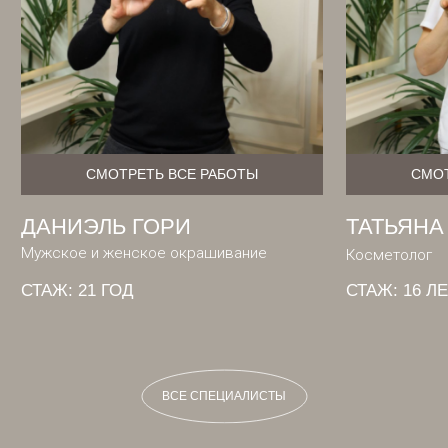
СТОРОНУ
В
С
Е
С
П
Е
Ц
И
А
Л
И
С
Т
Ы
В
С
Е
С
П
Е
Ц
И
А
Л
И
С
Т
Ы