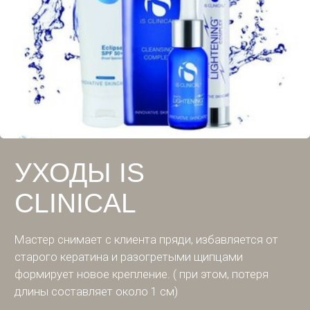
УХОДЫ IS
CLINICAL
Мастер снимает с клиента пряди, избавляется от
старого кератина и разогретыми щипцами
формирует новое крепление. ( при этом, потеря
длины составляет около 1 см)
6,500
Время работы: 60 мин.
РУБ
Записаться